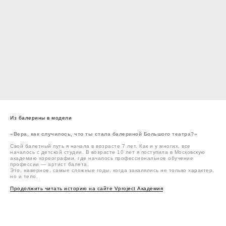
Из балерины в модели
«Вера, как случилось, что ты стала балериной Большого театра?»
Свой балетный путь я начала в возрасте 7 лет. Как и у многих, все
началось с детской студии. В возрасте 10 лет я поступила в Московскую
академию хореографии, где началось профессиональное обучение
профессии — артист балета.
Это, наверное, самые сложные годы, когда закалялись не только характер,
но и тело.
Продолжить читать историю на сайте Vproject Академия